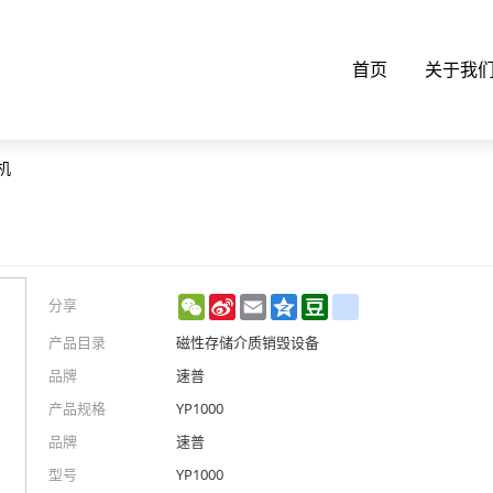
首页
关于我
机
WeChat
Sina
Email
Qzone
Douban
renren
分享
Weibo
产品目录
磁性存储介质销毁设备
品牌
速普
产品规格
YP1000
品牌
速普
型号
YP1000