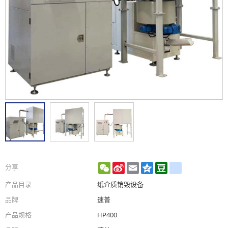
WeChat
Sina
Email
Qzone
Douban
renren
分享
Weibo
产品目录
纸介质销毁设备
品牌
速普
产品规格
HP400